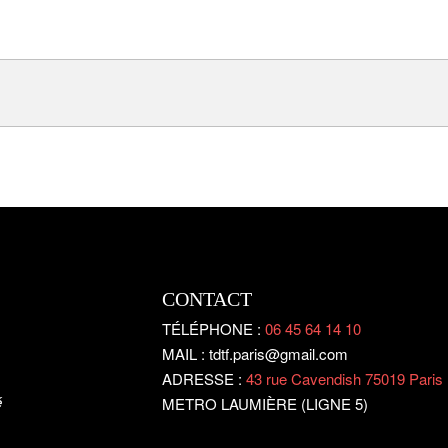
CONTACT
TÉLÉPHONE :
06 45 64 14 10
MAIL : tdtf.paris@gmail.com
ADRESSE :
43 rue Cavendish 75019 Paris
é
METRO LAUMIÈRE (LIGNE 5)